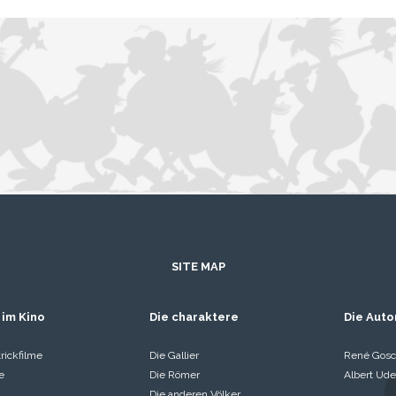
SITE MAP
 im Kino
Die charaktere
Die Auto
rickfilme
Die Gallier
René Gosc
e
Die Römer
Albert Ude
Die anderen Völker