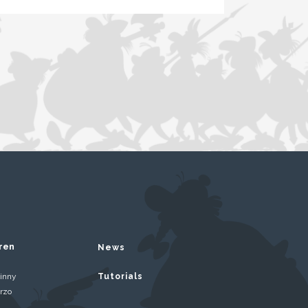
ren
News
inny
Tutorials
rzo