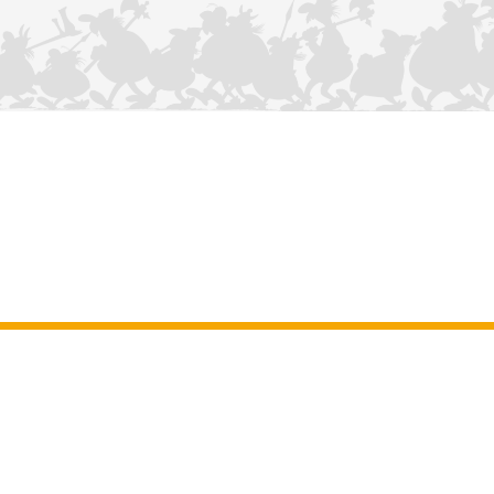
KONTAKTIEREN SIE UNS
Impressum
–
Allgemeine Nutzungsbedingungen der Website
–
Personenbezogene daten
–
Cookie-Richtlinie
–
Manuskripte
ASTERIX
OBELIX
IDEFIX
/ © 2025 LES ÉDITIONS ALBERT RENÉ / GOSCINNY -
®
®
®