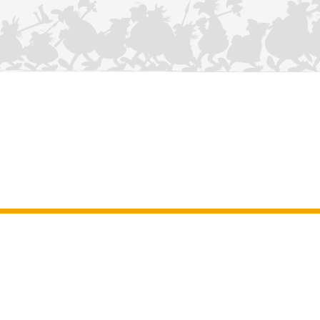
KONTAKTIEREN SIE UNS
Impressum
–
Allgemeine Nutzungsbedingungen der Website
–
Personenbezogene daten
–
Cookie-Richtlinie
–
Manuskripte
ASTERIX
OBELIX
IDEFIX
/ © 2025 LES ÉDITIONS ALBERT RENÉ / GOSCINNY -
®
®
®