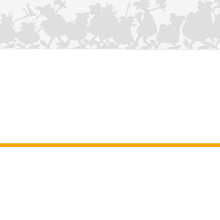
KONTAKTIEREN SIE UNS
Impressum
–
Allgemeine Nutzungsbedingungen der Website
–
Personenbezogene daten
–
Cookie-Richtlinie
–
Manuskripte
ASTERIX
OBELIX
IDEFIX
/ © 2025 LES ÉDITIONS ALBERT RENÉ / GOSCINNY -
®
®
®