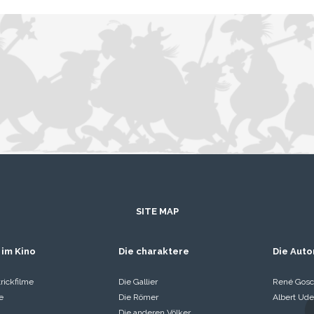
SITE MAP
 im Kino
Die charaktere
Die Auto
rickfilme
Die Gallier
René Gosc
e
Die Römer
Albert Ude
Die anderen Völker