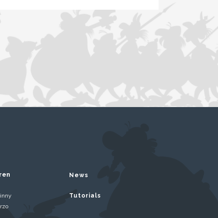
ren
News
inny
Tutorials
rzo