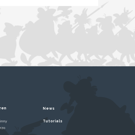
ren
News
inny
Tutorials
rzo