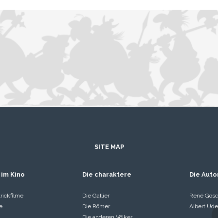
SITE MAP
 im Kino
Die charaktere
Die Auto
rickfilme
Die Gallier
René Gosc
e
Die Römer
Albert Ude
Die anderen Völker