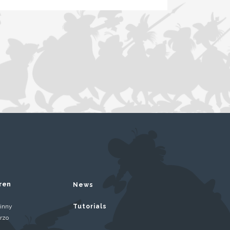
ren
News
inny
Tutorials
rzo