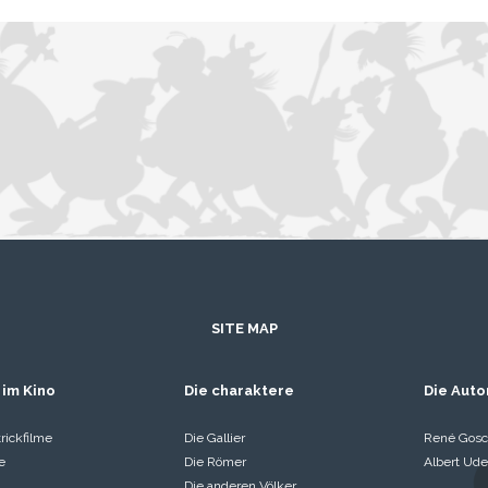
SITE MAP
 im Kino
Die charaktere
Die Auto
rickfilme
Die Gallier
René Gosc
e
Die Römer
Albert Ude
Die anderen Völker