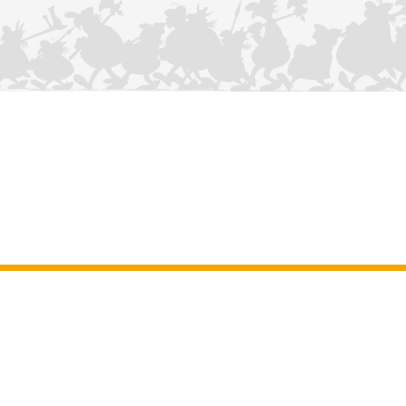
KONTAKTIEREN SIE UNS
Impressum
–
Allgemeine Nutzungsbedingungen der Website
–
Personenbezogene daten
–
Cookie-Richtlinie
–
Manuskripte
ASTERIX
OBELIX
IDEFIX
/ © 2025 LES ÉDITIONS ALBERT RENÉ / GOSCINNY -
®
®
®