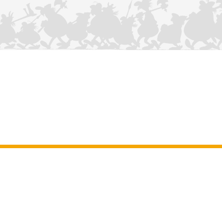
KONTAKTIEREN SIE UNS
Impressum
–
Allgemeine Nutzungsbedingungen der Website
–
Personenbezogene daten
–
Cookie-Richtlinie
–
Manuskripte
ASTERIX
OBELIX
IDEFIX
/ © 2025 LES ÉDITIONS ALBERT RENÉ / GOSCINNY -
®
®
®