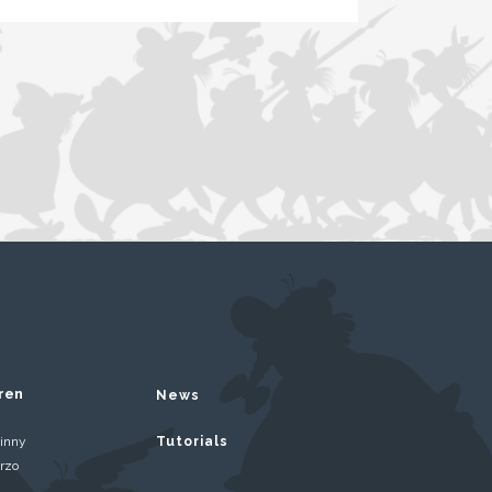
ren
News
inny
Tutorials
rzo