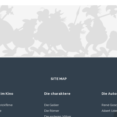
SITE MAP
 im Kino
Die charaktere
Die Auto
rickfilme
Die Gallier
René Gosc
e
Die Römer
Albert Ude
Die anderen Völker