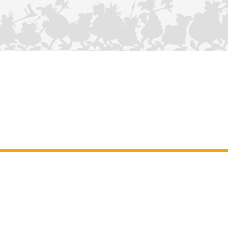
KONTAKTIEREN SIE UNS
Impressum
–
Allgemeine Nutzungsbedingungen der Website
–
Personenbezogene daten
–
Cookie-Richtlinie
–
Manuskripte
ASTERIX
OBELIX
IDEFIX
/ © 2025 LES ÉDITIONS ALBERT RENÉ / GOSCINNY -
®
®
®