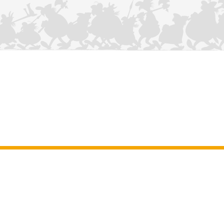
KONTAKTIEREN SIE UNS
Impressum
–
Allgemeine Nutzungsbedingungen der Website
–
Personenbezogene daten
–
Cookie-Richtlinie
–
Manuskripte
ASTERIX
OBELIX
IDEFIX
/ © 2025 LES ÉDITIONS ALBERT RENÉ / GOSCINNY -
®
®
®