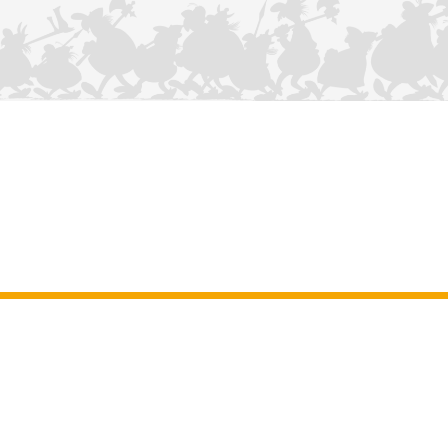
KONTAKTIEREN SIE UNS
Impressum
–
Allgemeine Nutzungsbedingungen der Website
–
Personenbezogene daten
–
Cookie-Richtlinie
–
Manuskripte
ASTERIX
OBELIX
IDEFIX
/ © 2025 LES ÉDITIONS ALBERT RENÉ / GOSCINNY -
®
®
®