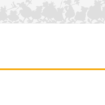
KONTAKTIEREN SIE UNS
Impressum
–
Allgemeine Nutzungsbedingungen der Website
–
Personenbezogene daten
–
Cookie-Richtlinie
–
Manuskripte
ASTERIX
OBELIX
IDEFIX
/ © 2025 LES ÉDITIONS ALBERT RENÉ / GOSCINNY -
®
®
®