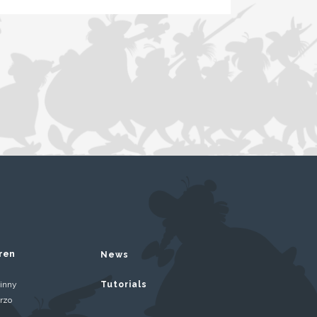
ren
News
inny
Tutorials
rzo