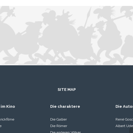
SITE MAP
 im Kino
Die charaktere
Die Auto
rickfilme
Die Gallier
René Gosc
e
Die Römer
Albert Ude
Die anderen Völker