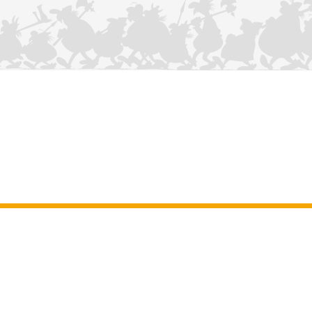
KONTAKTIEREN SIE UNS
Impressum
–
Allgemeine Nutzungsbedingungen der Website
–
Personenbezogene daten
–
Cookie-Richtlinie
–
Manuskripte
ASTERIX
OBELIX
IDEFIX
/ © 2025 LES ÉDITIONS ALBERT RENÉ / GOSCINNY -
®
®
®