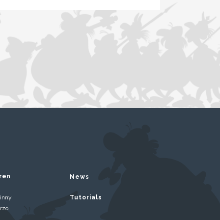
ren
News
inny
Tutorials
rzo