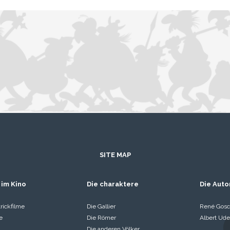
SITE MAP
 im Kino
Die charaktere
Die Auto
rickfilme
Die Gallier
René Gosc
e
Die Römer
Albert Ude
Die anderen Völker