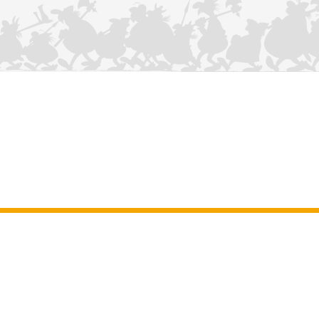
KONTAKTIEREN SIE UNS
Impressum
–
Allgemeine Nutzungsbedingungen der Website
–
Personenbezogene daten
–
Cookie-Richtlinie
–
Manuskripte
ASTERIX
OBELIX
IDEFIX
/ © 2025 LES ÉDITIONS ALBERT RENÉ / GOSCINNY -
®
®
®