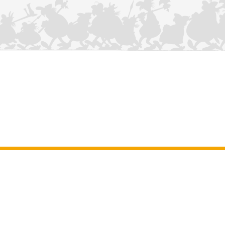
KONTAKTIEREN SIE UNS
Impressum
–
Allgemeine Nutzungsbedingungen der Website
–
Personenbezogene daten
–
Cookie-Richtlinie
–
Manuskripte
ASTERIX
OBELIX
IDEFIX
/ © 2025 LES ÉDITIONS ALBERT RENÉ / GOSCINNY -
®
®
®