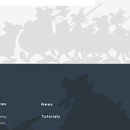
ren
News
inny
Tutorials
rzo