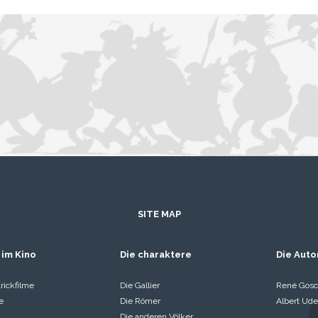
SITE MAP
 im Kino
Die charaktere
Die Auto
rickfilme
Die Gallier
René Gosc
e
Die Römer
Albert Ude
Die anderen Völker