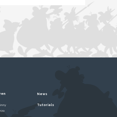
ren
News
inny
Tutorials
rzo