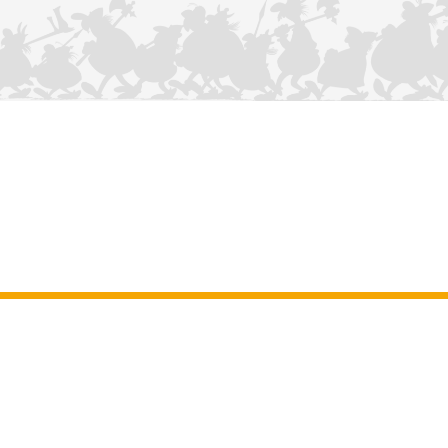
KONTAKTIEREN SIE UNS
Impressum
–
Allgemeine Nutzungsbedingungen der Website
–
Personenbezogene daten
–
Cookie-Richtlinie
–
Manuskripte
ASTERIX
OBELIX
IDEFIX
/ © 2025 LES ÉDITIONS ALBERT RENÉ / GOSCINNY -
®
®
®