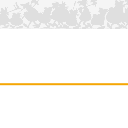
KONTAKTIEREN SIE UNS
Impressum
–
Allgemeine Nutzungsbedingungen der Website
–
Personenbezogene daten
–
Cookie-Richtlinie
–
Manuskripte
ASTERIX
OBELIX
IDEFIX
/ © 2025 LES ÉDITIONS ALBERT RENÉ / GOSCINNY -
®
®
®