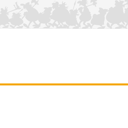
KONTAKTIEREN SIE UNS
Impressum
–
Allgemeine Nutzungsbedingungen der Website
–
Personenbezogene daten
–
Cookie-Richtlinie
–
Manuskripte
ASTERIX
OBELIX
IDEFIX
/ © 2025 LES ÉDITIONS ALBERT RENÉ / GOSCINNY -
®
®
®