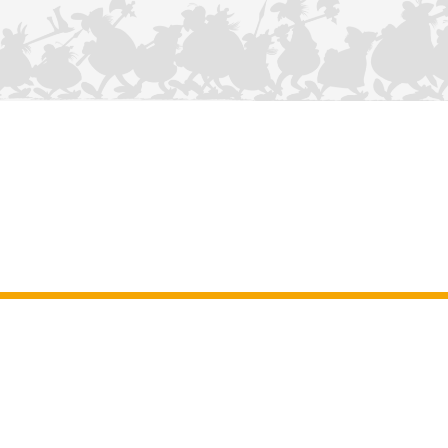
KONTAKTIEREN SIE UNS
Impressum
–
Allgemeine Nutzungsbedingungen der Website
–
Personenbezogene daten
–
Cookie-Richtlinie
–
Manuskripte
ASTERIX
OBELIX
IDEFIX
/ © 2025 LES ÉDITIONS ALBERT RENÉ / GOSCINNY -
®
®
®