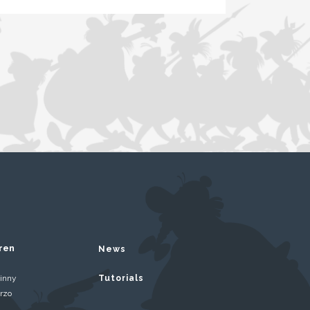
ren
News
inny
Tutorials
rzo