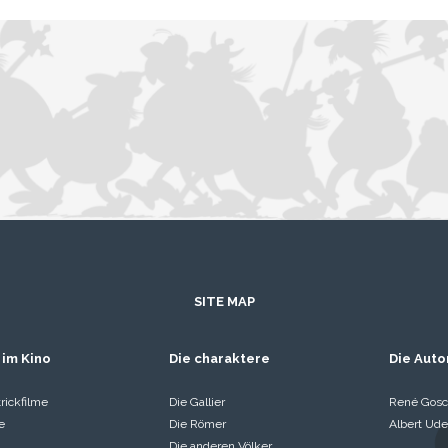
SITE MAP
 im Kino
Die charaktere
Die Auto
rickfilme
Die Gallier
René Gosc
e
Die Römer
Albert Ude
Die anderen Völker