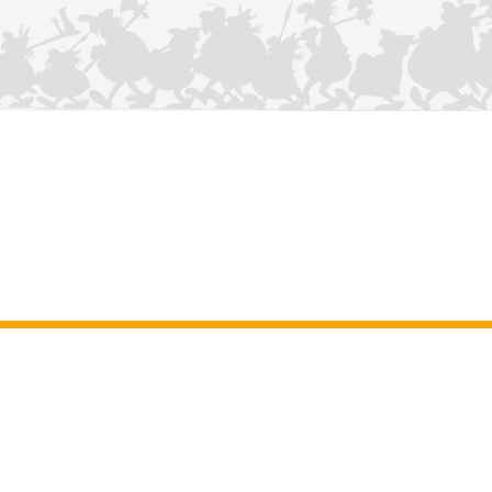
KONTAKTIEREN SIE UNS
Impressum
–
Allgemeine Nutzungsbedingungen der Website
–
Personenbezogene daten
–
Cookie-Richtlinie
–
Manuskripte
ASTERIX
OBELIX
IDEFIX
/ © 2025 LES ÉDITIONS ALBERT RENÉ / GOSCINNY -
®
®
®