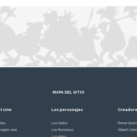
MAPA DEL SITIO
l cine
Los personajes
Creador
ados
Los Galos
René Gosc
magen real
Los Romanos
Albert Ude
Los otros…