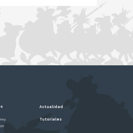
es
Actualidad
inny
Tutoriales
rzo