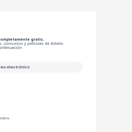
 completamente gratis.
 concursos y películas de Astérix.
continuación.
Astérix.