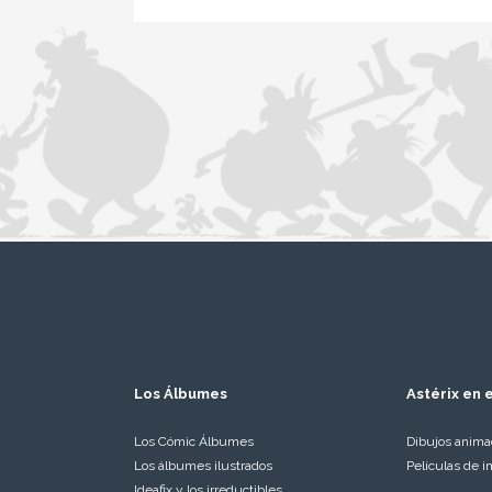
Los Álbumes
Astérix en e
Los Cómic Álbumes
Dibujos anim
Los álbumes ilustrados
Películas de i
Ideafix y los irreductibles