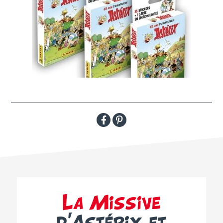
La Missive
d’Astérix et