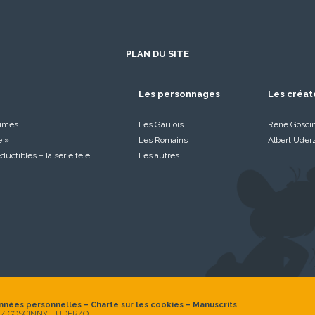
PLAN DU SITE
Les personnages
Les créat
nimés
Les Gaulois
René Gosci
e »
Les Romains
Albert Uder
réductibles – la série télé
Les autres…
nnées personnelles
–
Charte sur les cookies
–
Manuscrits
 / GOSCINNY - UDERZO