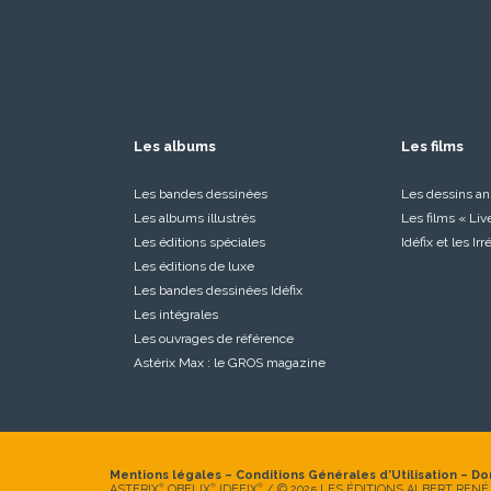
Les albums
Les films
Les bandes dessinées
Les dessins a
Les albums illustrés
Les films « Liv
Les éditions spéciales
Idéfix et les Ir
Les éditions de luxe
Les bandes dessinées Idéfix
Les intégrales
Les ouvrages de référence
Astérix Max : le GROS magazine
Mentions légales
–
Conditions Générales d’Utilisation
–
Do
ASTERIX
OBELIX
IDEFIX
/ © 2025 LES ÉDITIONS ALBERT RENÉ
®
®
®