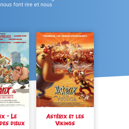
nous font rire et nous
ix – Le
Astérix et les
des dieux
Vikings