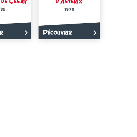
 de César
d’Astérix
985
1976
r
Découvrir