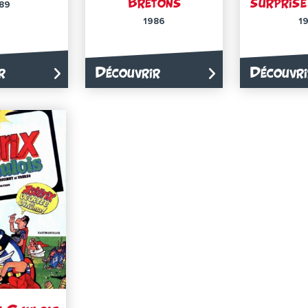
Bretons
surprise
89
1986
1
r
Découvrir
Découvri