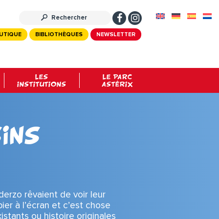
UTIQUE
BIBLIOTHÈQUES
NEWSLETTER
LES
LE PARC
INSTITUTIONS
ASTÉRIX
ins
erzo rêvaient de voir leur
er à l’écran et c’est chose
istants ou histoire originales