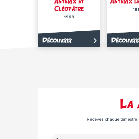
Astérix et
Astérix l
Cléopâtre
19
1968
Découvrir
Découvri
La 
Recevez chaque trimestre da