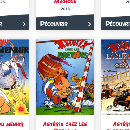
Magique
25
2
2018
r
Découvrir
Découvri
du menhir
Astérix chez les
Astéri