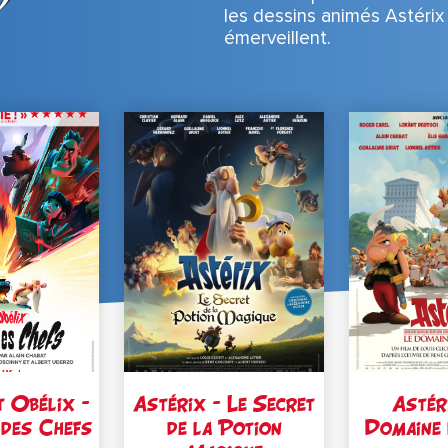
les dessins animés Astérix 
émerveillent.
t Obélix –
Astérix – Le Secret
Astér
 des Chefs
de la Potion
Domaine 