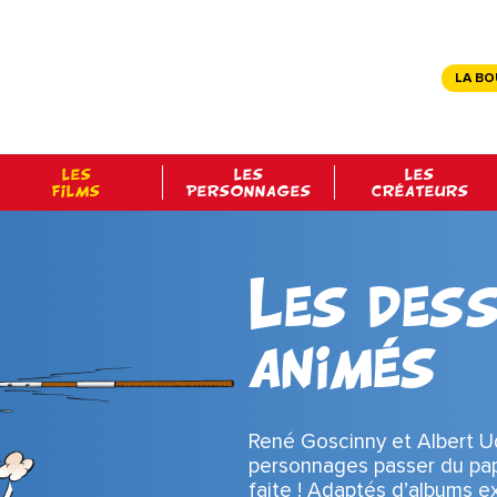
LA BO
LES
LES
LES
FILMS
PERSONNAGES
CRÉATEURS
Les dess
animés
René Goscinny et Albert Ud
personnages passer du papi
faite ! Adaptés d’albums ex