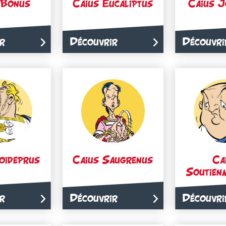
 Bonus
Caius Eucaliptus
Caius J
r
Découvrir
Découvri
oideprus
Caius Saugrenus
Ca
Soutien
r
Découvrir
Découvri