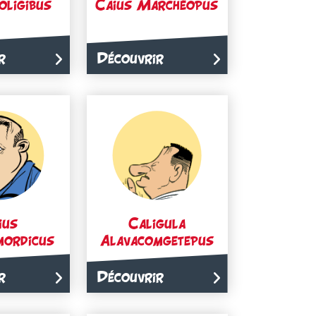
oligibus
Caius Marchéopus
r
Découvrir
ius
Caligula
mordicus
Alavacomgetepus
r
Découvrir