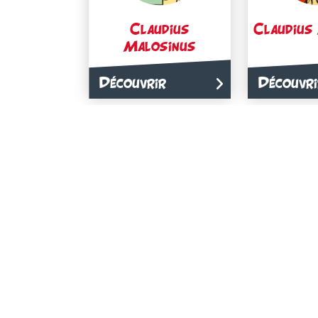
Claudius
Claudius
Malosinus
Découvrir
Découvri
Encorutilfaluquejelesus
Faimoi
Découvrir
Découvri