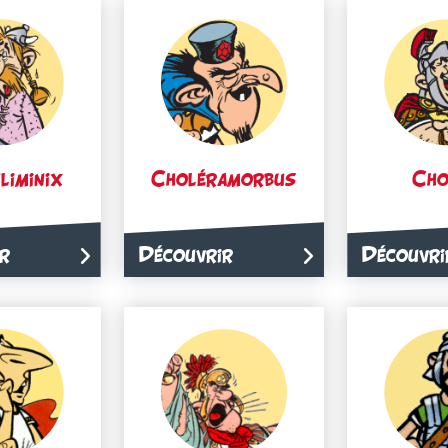
liminix
Choléramorbus
Cho
r
Découvrir
Découvri