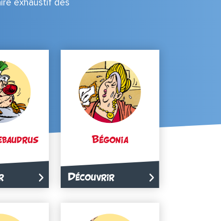
aire exhaustif des
ebaudrus
Bégonia
r
Découvrir