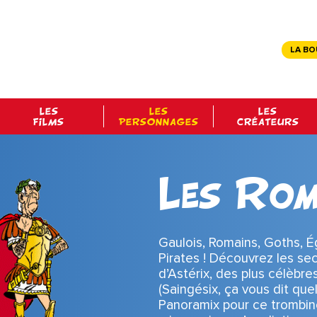
LA BO
LES
LES
LES
FILMS
PERSONNAGES
CRÉATEURS
Les Rom
Gaulois, Romains, Goths, É
Pirates ! Découvrez les s
d’Astérix, des plus célèbre
(Saingésix, ça vous dit que
Panoramix pour ce trombin