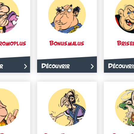
romoplus
Bonusmalus
Brise
r
Découvrir
Découvri