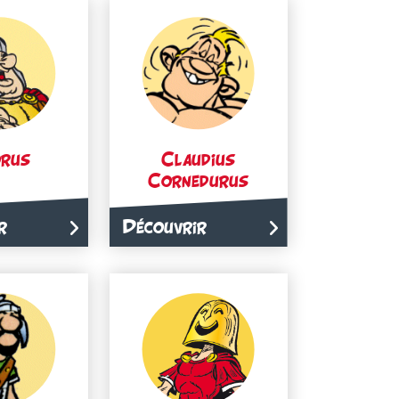
rus
Claudius
Cornedurus
r
Découvrir