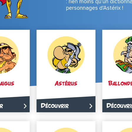
: rien moins qu’un dictionn
personnages d’Astérix !
aigus
Astérus
Ballond
r
Découvrir
Découvri