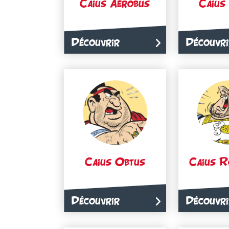
Caius Aérobus
Caius
Découvrir
Découvri
Caius Obtus
Caius R
Découvrir
Découvri