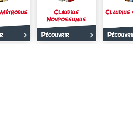
 Métrobus
Claudius
Claudius 
Nonpossumus
r
Découvrir
Découvri
ducuscus
Faitexcus
Ferc
r
Découvrir
Découvri