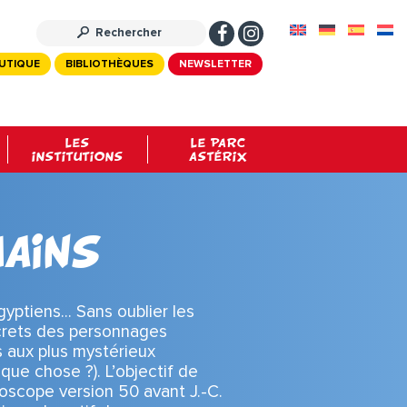
UTIQUE
BIBLIOTHÈQUES
NEWSLETTER
LES
LE PARC
INSTITUTIONS
ASTÉRIX
ains
gyptiens… Sans oublier les
ecrets des personnages
s aux plus mystérieux
lque chose ?). L’objectif de
oscope version 50 avant J.-C.