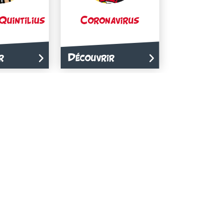
Quintilius
Coronavirus
r
Découvrir
orus
Flavia
r
Découvrir