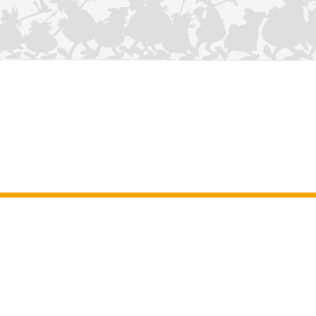
NOUS CONTACTER
Mentions légales
–
Conditions Générales d’Utilisation
–
Données
personnelles
–
Charte sur les cookies
–
Manuscrits
ASTERIX
OBELIX
IDEFIX
/ © 2025 LES ÉDITIONS ALBERT RENÉ / GOSCINNY -
®
®
®
UDERZO