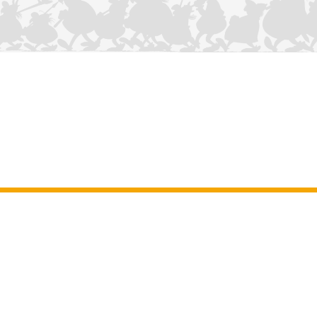
NOUS CONTACTER
Mentions légales
–
Conditions Générales d’Utilisation
–
Données
personnelles
–
Charte sur les cookies
–
Manuscrits
ASTERIX
OBELIX
IDEFIX
/ © 2025 LES ÉDITIONS ALBERT RENÉ / GOSCINNY -
®
®
®
UDERZO