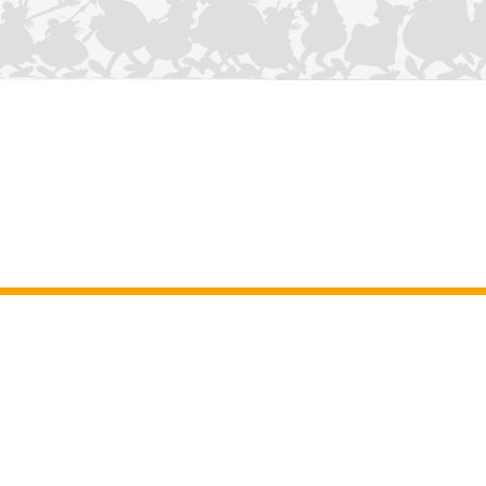
NOUS CONTACTER
Mentions légales
–
Conditions Générales d’Utilisation
–
Données
personnelles
–
Charte sur les cookies
–
Manuscrits
ASTERIX
OBELIX
IDEFIX
/ © 2025 LES ÉDITIONS ALBERT RENÉ / GOSCINNY -
®
®
®
UDERZO