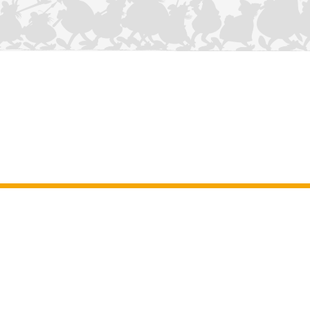
NOUS CONTACTER
Mentions légales
–
Conditions Générales d’Utilisation
–
Données
personnelles
–
Charte sur les cookies
–
Manuscrits
ASTERIX
OBELIX
IDEFIX
/ © 2025 LES ÉDITIONS ALBERT RENÉ / GOSCINNY -
®
®
®
UDERZO