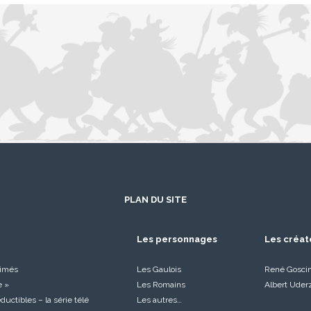
PLAN DU SITE
Les personnages
Les créat
nimés
Les Gaulois
René Gosci
e »
Les Romains
Albert Uder
réductibles – la série télé
Les autres…