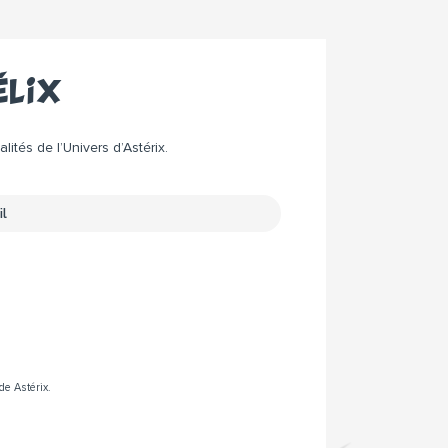
élix
ités de l’Univers d’Astérix.
de Astérix.