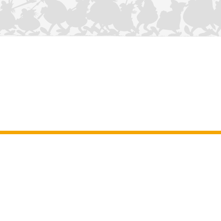
NOUS CONTACTER
Mentions légales
–
Conditions Générales d’Utilisation
–
Données
personnelles
–
Charte sur les cookies
–
Manuscrits
ASTERIX
OBELIX
IDEFIX
/ © 2025 LES ÉDITIONS ALBERT RENÉ / GOSCINNY -
®
®
®
UDERZO