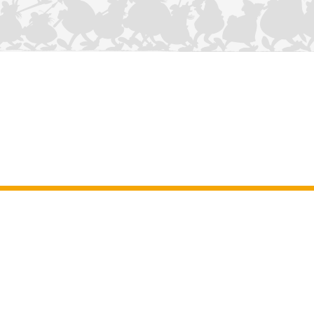
NOUS CONTACTER
Mentions légales
–
Conditions Générales d’Utilisation
–
Données
personnelles
–
Charte sur les cookies
–
Manuscrits
ASTERIX
OBELIX
IDEFIX
/ © 2025 LES ÉDITIONS ALBERT RENÉ / GOSCINNY -
®
®
®
UDERZO