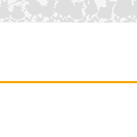
NOUS CONTACTER
Mentions légales
–
Conditions Générales d’Utilisation
–
Données
personnelles
–
Charte sur les cookies
–
Manuscrits
ASTERIX
OBELIX
IDEFIX
/ © 2025 LES ÉDITIONS ALBERT RENÉ / GOSCINNY -
®
®
®
UDERZO