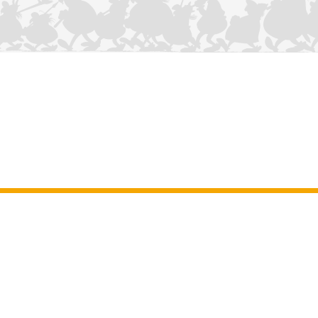
NOUS CONTACTER
Mentions légales
–
Conditions Générales d’Utilisation
–
Données
personnelles
–
Charte sur les cookies
–
Manuscrits
ASTERIX
OBELIX
IDEFIX
/ © 2025 LES ÉDITIONS ALBERT RENÉ / GOSCINNY -
®
®
®
UDERZO