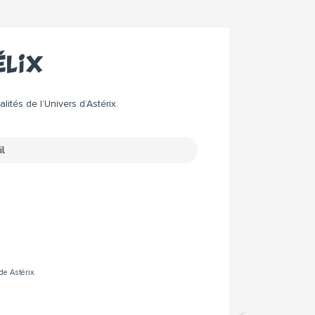
élix
ités de l’Univers d’Astérix.
de Astérix.