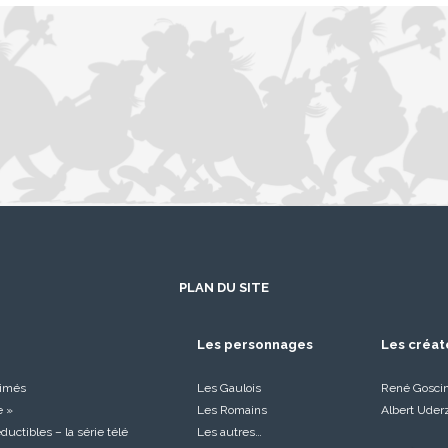
PLAN DU SITE
Les personnages
Les créat
nimés
Les Gaulois
René Gosci
e »
Les Romains
Albert Uder
réductibles – la série télé
Les autres…