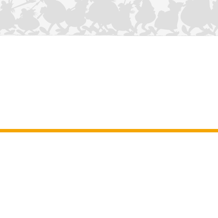
NOUS CONTACTER
Mentions légales
–
Conditions Générales d’Utilisation
–
Données
personnelles
–
Charte sur les cookies
–
Manuscrits
ASTERIX
OBELIX
IDEFIX
/ © 2025 LES ÉDITIONS ALBERT RENÉ / GOSCINNY -
®
®
®
UDERZO