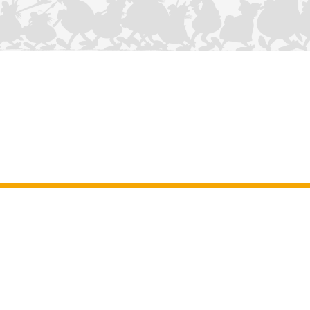
NOUS CONTACTER
Mentions légales
–
Conditions Générales d’Utilisation
–
Données
personnelles
–
Charte sur les cookies
–
Manuscrits
ASTERIX
OBELIX
IDEFIX
/ © 2025 LES ÉDITIONS ALBERT RENÉ / GOSCINNY -
®
®
®
UDERZO