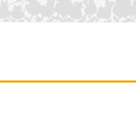
NOUS CONTACTER
Mentions légales
–
Conditions Générales d’Utilisation
–
Données
personnelles
–
Charte sur les cookies
–
Manuscrits
ASTERIX
OBELIX
IDEFIX
/ © 2025 LES ÉDITIONS ALBERT RENÉ / GOSCINNY -
®
®
®
UDERZO