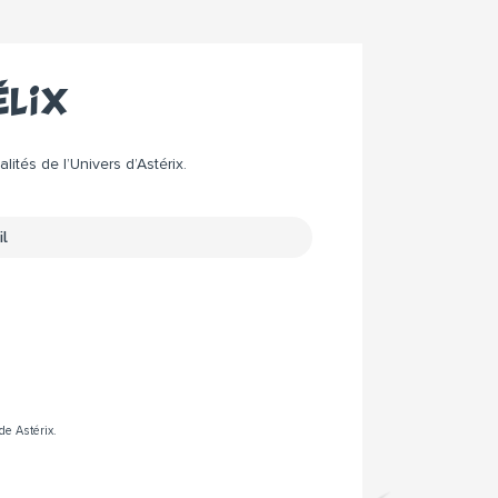
élix
ités de l’Univers d’Astérix.
de Astérix.