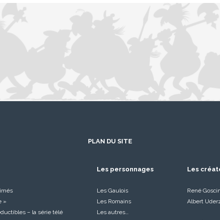
PLAN DU SITE
Les personnages
Les créat
nimés
Les Gaulois
René Gosci
e »
Les Romains
Albert Uder
réductibles – la série télé
Les autres…