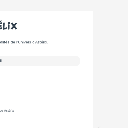
élix
ités de l’Univers d’Astérix.
de Astérix.