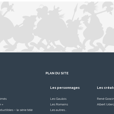
PLAN DU SITE
Les personnages
Les créat
nimés
Les Gaulois
René Gosci
e »
Les Romains
Albert Uder
réductibles – la série télé
Les autres…