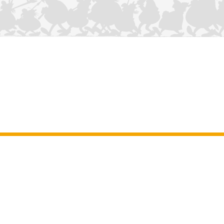
NOUS CONTACTER
Mentions légales
–
Conditions Générales d’Utilisation
–
Données
personnelles
–
Charte sur les cookies
–
Manuscrits
ASTERIX
OBELIX
IDEFIX
/ © 2025 LES ÉDITIONS ALBERT RENÉ / GOSCINNY -
®
®
®
UDERZO