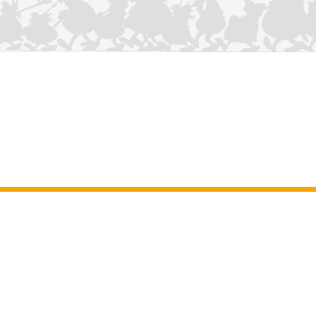
NOUS CONTACTER
Mentions légales
–
Conditions Générales d’Utilisation
–
Données
personnelles
–
Charte sur les cookies
–
Manuscrits
ASTERIX
OBELIX
IDEFIX
/ © 2025 LES ÉDITIONS ALBERT RENÉ / GOSCINNY -
®
®
®
UDERZO