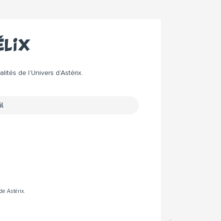
élix
ités de l’Univers d’Astérix.
de Astérix.