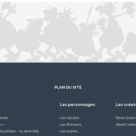
PLAN DU SITE
Les personnages
Les créat
nimés
Les Gaulois
René Gosci
e »
Les Romains
Albert Uder
réductibles – la série télé
Les autres…