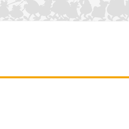
NOUS CONTACTER
Mentions légales
–
Conditions Générales d’Utilisation
–
Données
personnelles
–
Charte sur les cookies
–
Manuscrits
ASTERIX
OBELIX
IDEFIX
/ © 2025 LES ÉDITIONS ALBERT RENÉ / GOSCINNY -
®
®
®
UDERZO